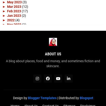
►
May 2023
(3)
►
Mar 2023
(12)
►
Feb 2023
(17)
►
Jan 2023
(2)
►
2022
(4)
►
Nov 2022
(1)
►
Apr 2022
(3)
►
2019
(10)
►
Apr 2019
(1)
►
Mar 2019
(4)
►
Feb 2019
(3)
►
Jan 2019
(2)
ABOUT US
►
2018
(15)
►
Dec 2018
(2)
A blog about places, food and money, and sometimes fiction and
►
Nov 2018
(1)
skincare.
►
Sep 2018
(1)
►
Aug 2018
(2)
►
Jul 2018
(2)
►
Jun 2018
(3)
►
May 2018
(2)
►
Apr 2018
(1)
►
Feb 2018
(1)
Design by
Blogger Templates
| Distributed by
Blogspot
►
2014
(4)
►
Dec 2014
(1)