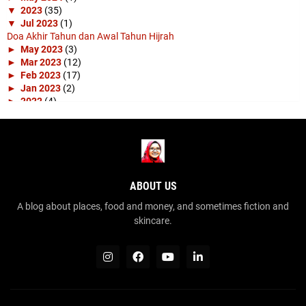
▼
2023
(35)
▼
Jul 2023
(1)
Doa Akhir Tahun dan Awal Tahun Hijrah
►
May 2023
(3)
►
Mar 2023
(12)
►
Feb 2023
(17)
►
Jan 2023
(2)
►
2022
(4)
►
Nov 2022
(1)
►
Apr 2022
(3)
►
2019
(10)
►
Apr 2019
(1)
►
Mar 2019
(4)
►
Feb 2019
(3)
ABOUT US
►
Jan 2019
(2)
►
2018
(15)
A blog about places, food and money, and sometimes fiction and
►
Dec 2018
(2)
skincare.
►
Nov 2018
(1)
►
Sep 2018
(1)
►
Aug 2018
(2)
►
Jul 2018
(2)
►
Jun 2018
(3)
►
May 2018
(2)