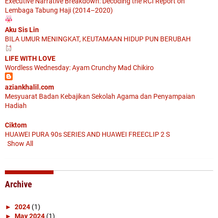
Executive Narrative Breakdown: Decoding the RCI Report on
Lembaga Tabung Haji (2014–2020)
Aku Sis Lin
BILA UMUR MENINGKAT, KEUTAMAAN HIDUP PUN BERUBAH
LIFE WITH LOVE
Wordless Wednesday: Ayam Crunchy Mad Chikiro
aziankhalil.com
Mesyuarat Badan Kebajikan Sekolah Agama dan Penyampaian
Hadiah
Ciktom
HUAWEI PURA 90s SERIES AND HUAWEI FREECLIP 2 S
Show All
Archive
►
2024
(1)
►
May 2024
(1)