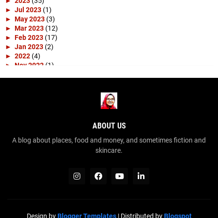
►
2023
(35)
►
Jul 2023
(1)
►
May 2023
(3)
►
Mar 2023
(12)
►
Feb 2023
(17)
►
Jan 2023
(2)
►
2022
(4)
►
Nov 2022
(1)
►
Apr 2022
(3)
►
2019
(10)
►
Apr 2019
(1)
►
Mar 2019
(4)
►
Feb 2019
(3)
►
Jan 2019
(2)
ABOUT US
▼
2018
(15)
►
Dec 2018
(2)
A blog about places, food and money, and sometimes fiction and
►
Nov 2018
(1)
skincare.
►
Sep 2018
(1)
►
Aug 2018
(2)
►
Jul 2018
(2)
▼
Jun 2018
(3)
Cinta, Jodoh dan Ajal
Hilang
Cantik
Design by
Blogger Templates
| Distributed by
Blogspot