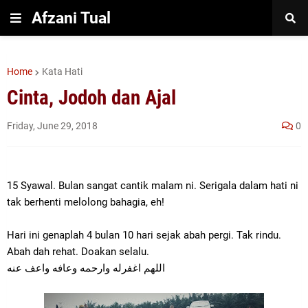
Afzani Tual
Home
Kata Hati
Cinta, Jodoh dan Ajal
Friday, June 29, 2018
0
15 Syawal. Bulan sangat cantik malam ni. Serigala dalam hati ni
tak berhenti melolong bahagia, eh!
Hari ini genaplah 4 bulan 10 hari sejak abah pergi. Tak rindu.
Abah dah rehat. Doakan selalu.
اللهم اغفرله وارحمه وعافه واعف عنه